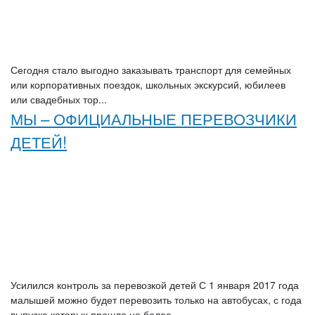
Сегодня стало выгодно заказывать транспорт для семейных
или корпоративных поездок, школьных экскурсий, юбилеев
или свадебных тор...
МЫ – ОФИЦИАЛЬНЫЕ ПЕРЕВОЗЧИКИ
ДЕТЕЙ!
Год выпуска:
2015
Количество мест:
18
Цена от:
750 руб/час
ЗАКАЗАТЬ
Усилился контроль за перевозкой детей С 1 января 2017 года
малышей можно будет перевозить только на автобусах, с года
MERCEDES-BENZ SPRINTER (ТУРИСТ)
выпуска которых прошло не более...