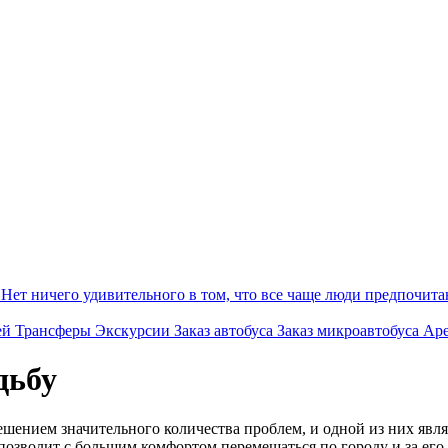
Нет ничего удивительного в том, что все чаще люди предпочитаю
ей
Трансферы
Экскурсии
Заказ автобуса
Заказ микроавтобуса
Аре
дьбу
шением значительного количества проблем, и одной из них явля
 позволит с большим комфортом перемещаться по городу и за его