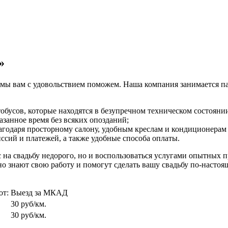
»
ве, мы вам с удовольствием поможем. Наша компания занимается
бусов, которые находятся в безупречном техническом состояни
азанное время без всяких опозданий;
агодаря просторному салону, удобным креслам и кондиционерам
сий и платежей, а также удобные способа оплаты.
 на свадьбу недорого, но и воспользоваться услугами опытных 
 знают свою работу и помогут сделать вашу свадьбу по-настоя
от:
Выезд за МКАД
30 руб/км.
30 руб/км.