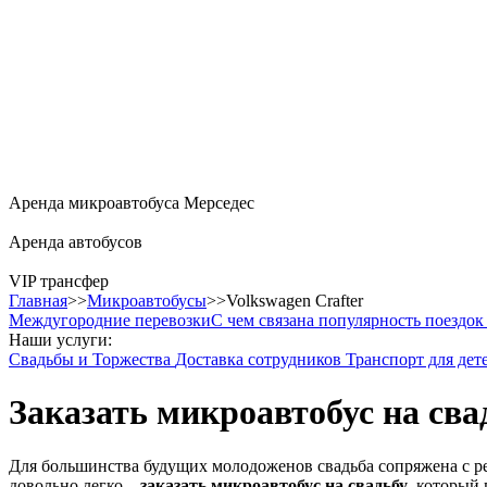
Аренда микроавтобуса Мерседес
Аренда автобусов
VIP трансфер
Главная
>>
Микроавтобусы
>>
Volkswagen Crafter
Междугородние перевозки
С чем связана популярность поездок 
Наши услуги:
Свадьбы и Торжества
Доставка сотрудников
Транспорт для дет
Заказать микроавтобус на сва
Для большинства будущих молодоженов свадьба сопряжена с ре
довольно легко –
заказать микроавтобус на свадьбу
, который