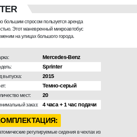
NTER
но большим спросом пользуется аренда
остью. Этот маневренный микроавтобус
аменим на улицах большого города.
Mercedes-Benz
рка:
Sprinter
дель:
2015
д выпуска:
Темно-серый
ет:
20
личество мест:
4 часа + 1 час подачи
нимальный заказ:
КОМПЛЕКТАЦИЯ:
томические регулируемые сидения в чехлах из