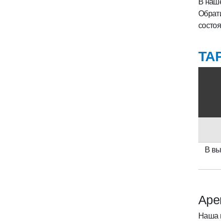
В наше
Обрати
состоя
ТА
В вы
Аре
Наша 