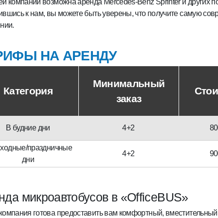
й компании возможна аренда Mercedes-Benz Sprinter и других 
вшись к нам, вы можете быть уверены, что получите самую сов
нии.
РИФЫ НА АРЕНДУ
Минимальный
Категория
Стои
заказ
В будние дни
4+2
80
ходные/праздничные
4+2
90
дни
нда микроавтобусов в «OfficeBUS»
компания готова предоставить вам комфортный, вместительный