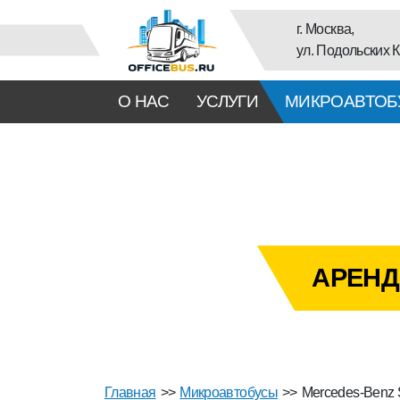
г. Москва,
ул. Подольских К
О НАС
УСЛУГИ
МИКРОАВТОБ
АРЕНД
Главная
>>
Микроавтобусы
>>
Mercedes-Benz S