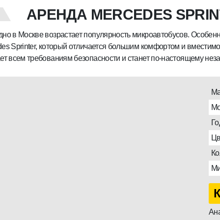
АРЕНДА MERCEDES SPRI
но в Москве возрастает популярность микроавтобусов. Особен
es Sprinter, который отличается большим комфортом и вместим
ет всем требованиям безопасности и станет по-настоящему нез
Ма
Мо
Го
Цв
Ко
Ми
Ана