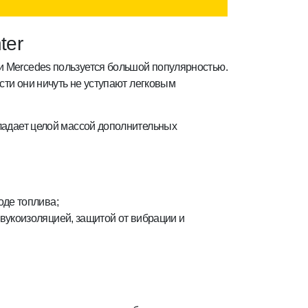
ter
и Mercedes пользуется большой популярностью.
ости они ничуть не уступают легковым
бладает целой массой дополнительных
оде топлива;
вукоизоляцией, защитой от вибрации и