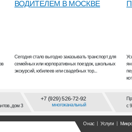
ВОДИТЕЛЕМ В МОСКВЕ
П
Сегодня стало выгодно заказывать транспорт для
Ус
ов
семейных или корпоративных поездок, школьных
ян
экскурсий, юбилеев или свадебных тор...
пе
ко
+7 (929) 526-72-92
Пр
многоканальный
нтов, дом 3
с 
О нас
Услуги
Микр