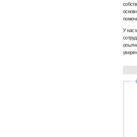
собств
основн
помочь
У нас
сотруд
опытны
уверен