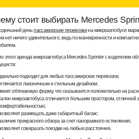
ему стоит выбирать Mercedes Sprin
годняшний день
пассажирские перевозки
на микроавтобусе марк
ом нет ничего удивительного, ведь по маневренности и компактн
обилям.
 этого аренда микроавтобуса Mercedes Sprinter с водителем о
уществ:
идеально подходит для любых пассажирских перевозок;
отличается лаконичным и стильным дизайном;
имеет обтекаемую форму, что сказывается положительно на расх
салон микроавтобуса отличается большим простором, отличной з
комфортабельностью;
позволяет размещать даже габаритный багаж;
наличие прекрасного обзора за счет панорамного остекления;
позволяет совершать поездки на любые расстояния.