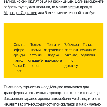
велики, но они окупят себя на разнице цен. Если вы сможете
собрать группу для шопинга, то можно
взять в аренду
Мерседес Спринтер
или более вместительный автобус.
Опыт в
Только
Точная и
Рабочтает
Только
сфере
новый
оперативная
честно и
вежливые
аренды
авто, не
подача
открыто,
водители.
авто,
старше 3-
транспорта.
по
более 11
х лет
договору.
лет.
Также популярностью Форд Мондео пользуется для
трансферов из столичных аэропортов в отели и гостиницы.
Заказанная заранее аренда автомобиля Ford с водителем
избавит вас от необходимости поиска такси и максимально