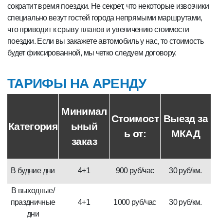
сократит время поездки. Не секрет, что некоторые извозчики
специально везут гостей города непрямыми маршрутами,
что приводит к срыву планов и увеличению стоимости
поездки. Если вы закажете автомобиль у нас, то стоимость
будет фиксированной, мы четко следуем договору.
ТАРИФЫ НА АРЕНДУ
Минимал
Стоимост
Выезд за
Категория
ьный
ь от:
МКАД
заказ
В будние дни
4+1
900 руб/час
30 руб/км.
В выходные/
праздничные
4+1
1000 руб/час
30 руб/км.
дни